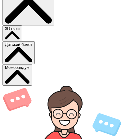
3D-очки
Детский билет
Меморандум