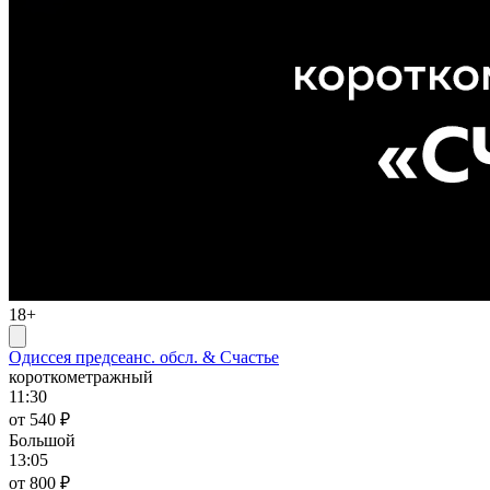
18+
Одиссея предсеанс. обсл. & Счастье
короткометражный
11:30
от 540 ₽
Большой
13:05
от 800 ₽