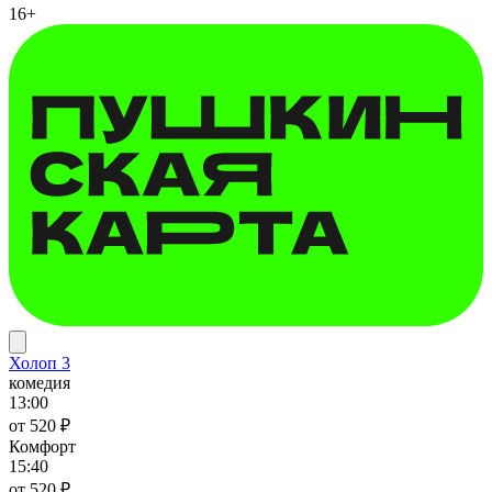
16+
Холоп 3
комедия
13:00
от 520 ₽
Комфорт
15:40
от 520 ₽