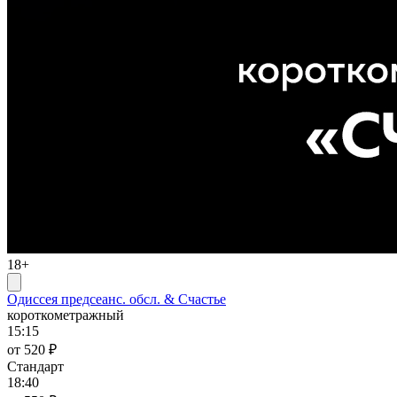
18+
Одиссея предсеанс. обсл. & Счастье
короткометражный
15:15
от 520 ₽
Стандарт
18:40