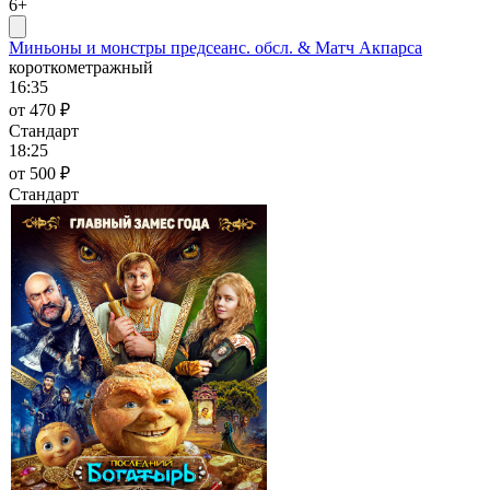
6+
Миньоны и монстры предсеанс. обсл. & Матч Акпарса
короткометражный
16:35
от 470 ₽
Стандарт
18:25
от 500 ₽
Стандарт