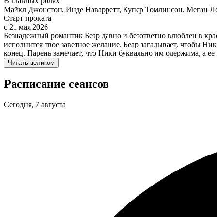
В главных ролях
Майкл Джонстон, Инде Наварретт, Купер Томлинсон, Меган Л
Старт проката
c 21 мая 2026
Безнадежный романтик Беар давно и безответно влюблен в кра
исполнится твое заветное желание. Беар загадывает, чтобы Ник
конец. Парень замечает, что Ники буквально им одержима, а ее
Читать целиком
Расписание сеансов
Сегодня, 7 августа