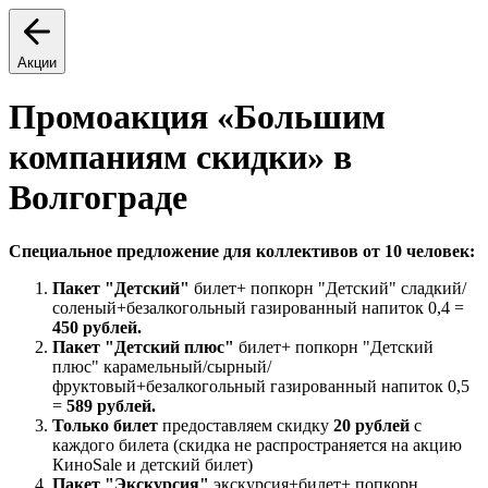
Акции
Промоакция «Большим
компаниям скидки» в
Волгограде
Специальное предложение для коллективов от 10 человек:
Пакет "Детский"
билет+ попкорн "Детский" сладкий/
соленый+безалкогольный газированный напиток 0,4 =
450 рублей.
Пакет "Детский плюс"
билет+ попкорн "Детский
плюс" карамельный/сырный/
фруктовый+безалкогольный газированный напиток 0,5
=
589 рублей.
Только билет
предоставляем скидку
20 рублей
с
каждого билета (скидка не распространяется на акцию
КиноSale и детский билет)
Пакет "Экскурсия"
экскурсия+билет+ попкорн