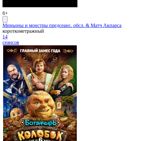
6+
Миньоны и монстры предсеанс. обсл. & Матч Акпарса
короткометражный
14
сеансов