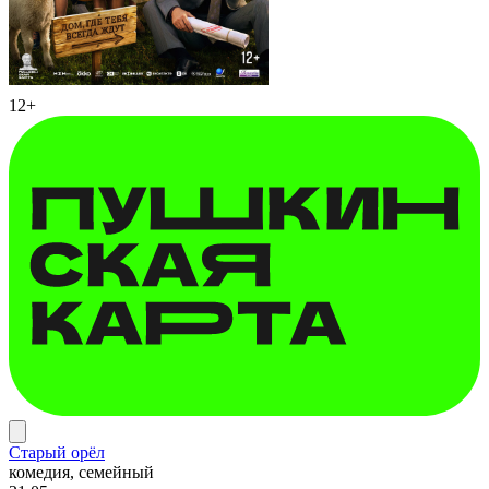
12+
Старый орёл
комедия, семейный