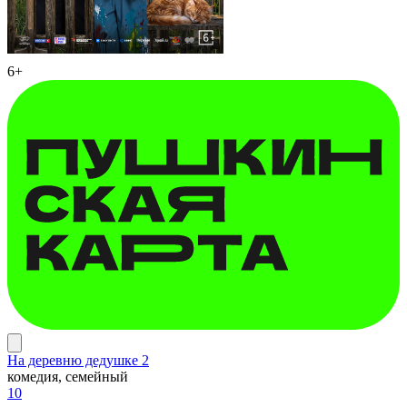
6+
На деревню дедушке 2
комедия, семейный
10