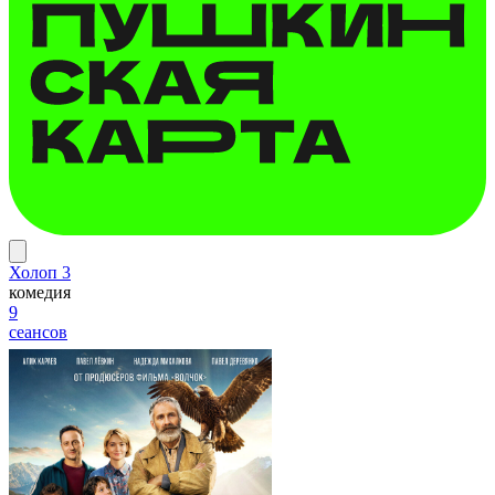
Холоп 3
комедия
9
сеансов