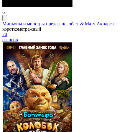
6+
Миньоны и монстры предсеанс. обсл. & Матч Акпарса
короткометражный
20
сеансов