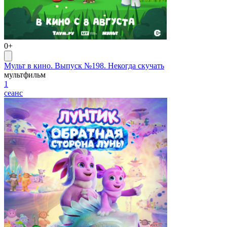
0+
Мульт в кино. Выпуск №198. Некогда скучать
мультфильм
1
сеанс