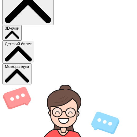
3D-очки
Детский билет
Меморандум